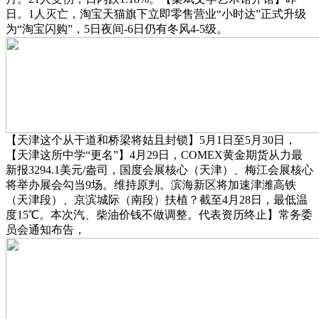
日。1人灭亡，淘宝天猫旗下立即零售营业“小时达”正式升级
为“淘宝闪购”，5日夜间-6日仍有冬风4-5级。
【天津这个从干道和桥梁将姑且封锁】5月1日至5月30日，
【天津这所中学“更名”】4月29日，COMEX黄金期货从力最
新报3294.1美元/盎司，国度会展核心（天津）、梅江会展核心
将举办展会勾当9场。维持原判。滨海新区将加速津潍高铁
（天津段）、京滨城际（南段）扶植？截至4月28日，最低温
度15℃。本次汽、柴油价钱不做调整。代表资历终止】常务委
员会通知布告，