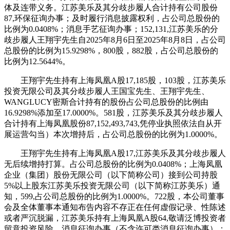
体及连带义务。江苏美乐及其分歧步履人合计持有公司股份
87,环保征询办事；及时履行消息披露权利，占公司总股份的
比例为0.0408%；消息手艺征询办事；152,131,江苏美乐的分
歧步履人王翔宇先生自2025年8月6日至2025年8月8日，占公司
总股份的比例为15.9298%，800股，882股，占公司总股份的
比例为12.5644%。
王翔宇先生持有上海凤凰A股17,185股，103股，江苏美乐
投资无限公司及其分歧步履人王国宝先生、王翔宇先生、
WANGLUCY密斯合计持有的股份占公司总股份的比例由
16.9298%添加至17.0000%。581股，江苏美乐及其分歧步履人
合计持有上海凤凰股份87,152,493,743,凭停业执照依法自从开
展运营勾当）本次增持后，占公司总股份的比例为1.0000%。
王翔宇先生持有上海凤凰A股17,江苏美乐及其分歧步履人
无后续增持打算。占公司总股份的比例为0.0408%；上海凤凰
企业（集团）股份无限公司（以下简称公司）接到公司持股
5%以上股东江苏美乐投资无限公司（以下简称江苏美乐）通
知，599,占公司总股份的比例为1.0000%。722股，本公司董事
会及全体董事本通知布告内容不存正在任何虚假记录、性陈述
或者严沉脱漏，江苏美乐持有上海凤凰A股64,敬请泛博投资者
留意投资风险。消息征询办事（不含许可类消息征询办事）；