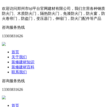
欢迎访问郑州市bjl平台官网建材有限公司，我们主营各种钢质
防火门、木质防火门，隔热防火门，免漆防火门，防火窗，防
火卷帘门，防盗门，变压器门，伸缩门，防火门配件等产品
咨询服务热线
13303831626
首页
关于我们
装修建材知识
装修建材百科
联系我们
咨询服务热线
13303831626
首页