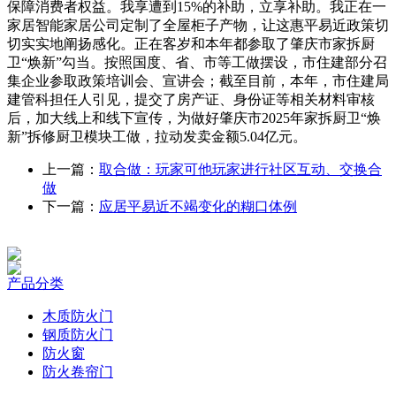
保障消费者权益。我享遭到15%的补助，立享补助。我正在一
家居智能家居公司定制了全屋柜子产物，让这惠平易近政策切
切实实地阐扬感化。正在客岁和本年都参取了肇庆市家拆厨
卫“焕新”勾当。按照国度、省、市等工做摆设，市住建部分召
集企业参取政策培训会、宣讲会；截至目前，本年，市住建局
建管科担任人引见，提交了房产证、身份证等相关材料审核
后，加大线上和线下宣传，为做好肇庆市2025年家拆厨卫“焕
新”拆修厨卫模块工做，拉动发卖金额5.04亿元。
上一篇：
取合做：玩家可他玩家进行社区互动、交换合
做
下一篇：
应居平易近不竭变化的糊口体例
产品分类
木质防火门
钢质防火门
防火窗
防火卷帘门