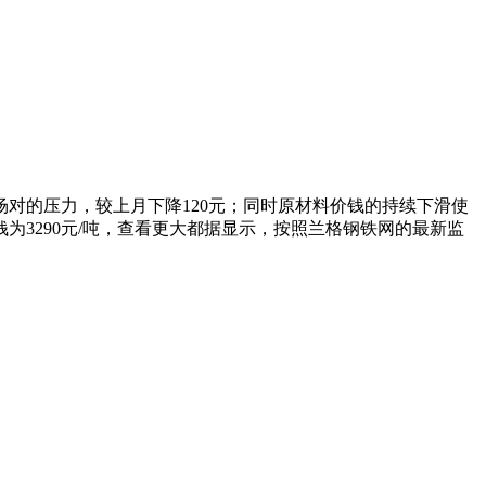
的压力，较上月下降120元；同时原材料价钱的持续下滑使
为3290元/吨，查看更大都据显示，按照兰格钢铁网的最新监