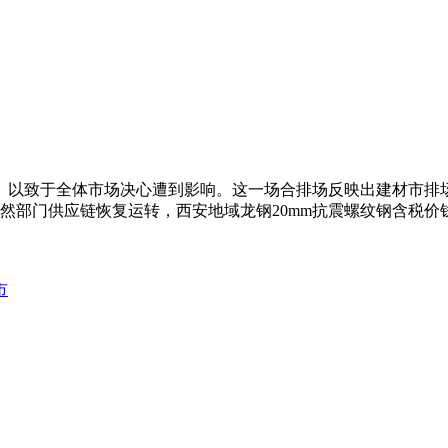
致于全体市场决心遭到影响。这一场合排场反映出建材市排场对
然部门供应链恢复运转，西安地域龙钢20mm抗震螺纹钢含税价钱
市