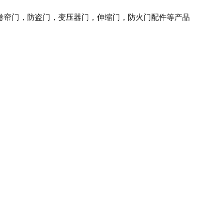
火卷帘门，防盗门，变压器门，伸缩门，防火门配件等产品