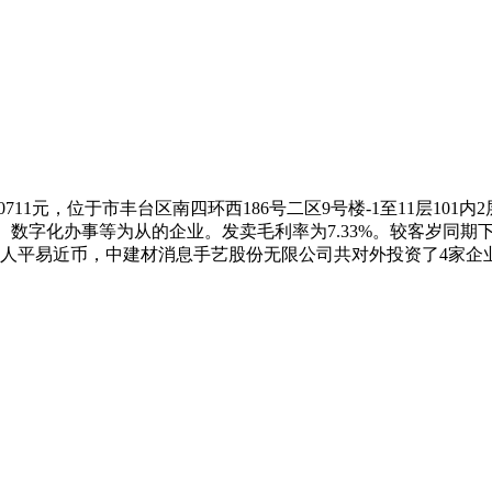
元，位于市丰台区南四环西186号二区9号楼-1至11层101内2层0
数字化办事等为从的企业。发卖毛利率为7.33%。较客岁同期下滑45
49亿人平易近币，中建材消息手艺股份无限公司共对外投资了4家