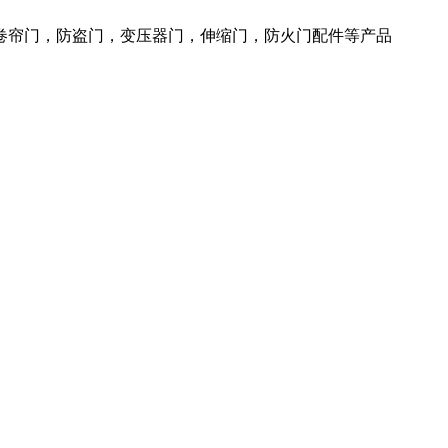
火卷帘门，防盗门，变压器门，伸缩门，防火门配件等产品