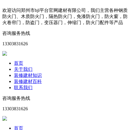
欢迎访问郑州市bjl平台官网建材有限公司，我们主营各种钢质
防火门、木质防火门，隔热防火门，免漆防火门，防火窗，防
火卷帘门，防盗门，变压器门，伸缩门，防火门配件等产品
咨询服务热线
13303831626
首页
关于我们
装修建材知识
装修建材百科
联系我们
咨询服务热线
13303831626
首页