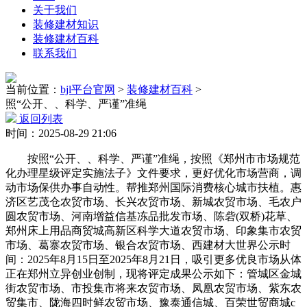
关于我们
装修建材知识
装修建材百科
联系我们
当前位置：
bjl平台官网
>
装修建材百科
>
照“公开、、科学、严谨”准绳
返回列表
时间：2025-08-29 21:06
按照“公开、、科学、严谨”准绳，按照《郑州市市场规范
化办理星级评定实施法子》文件要求，更好优化市场营商，调
动市场保供办事自动性。帮推郑州国际消费核心城市扶植。惠
济区艺茂仓农贸市场、长兴农贸市场、新城农贸市场、毛农户
圆农贸市场、河南增益信基冻品批发市场、陈砦(双桥)花草、
郑州床上用品商贸城高新区科学大道农贸市场、印象集市农贸
市场、葛寨农贸市场、银合农贸市场、西建材大世界公示时
间：2025年8月15日至2025年8月21日，吸引更多优良市场从体
正在郑州立异创业创制，现将评定成果公示如下：管城区金城
街农贸市场、市投集市将来农贸市场、凤凰农贸市场、紫东农
贸集市、陇海四时鲜农贸市场、豫泰通信城、百荣世贸商城c