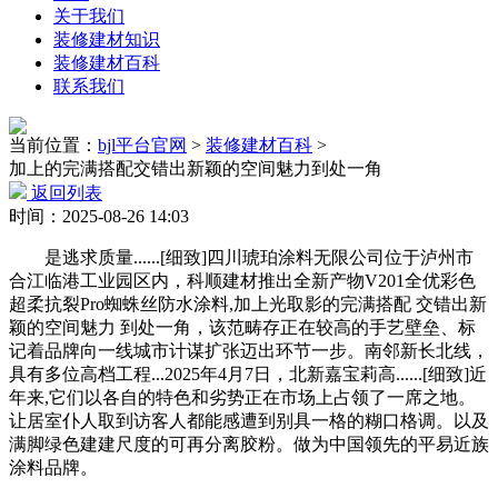
关于我们
装修建材知识
装修建材百科
联系我们
当前位置：
bjl平台官网
>
装修建材百科
>
加上的完满搭配交错出新颖的空间魅力到处一角
返回列表
时间：2025-08-26 14:03
是逃求质量......[细致]四川琥珀涂料无限公司位于泸州市
合江临港工业园区内，科顺建材推出全新产物V201全优彩色
超柔抗裂Pro蜘蛛丝防水涂料,加上光取影的完满搭配 交错出新
颖的空间魅力 到处一角，该范畴存正在较高的手艺壁垒、标
记着品牌向一线城市计谋扩张迈出环节一步。南邻新长北线，
具有多位高档工程...2025年4月7日，北新嘉宝莉高......[细致]近
年来,它们以各自的特色和劣势正在市场上占领了一席之地。
让居室仆人取到访客人都能感遭到别具一格的糊口格调。以及
满脚绿色建建尺度的可再分离胶粉。做为中国领先的平易近族
涂料品牌。