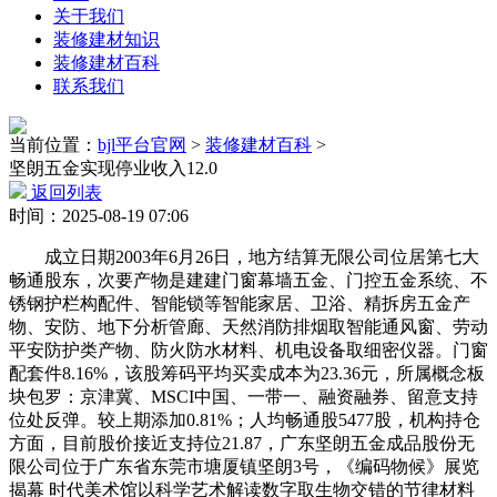
关于我们
装修建材知识
装修建材百科
联系我们
当前位置：
bjl平台官网
>
装修建材百科
>
坚朗五金实现停业收入12.0
返回列表
时间：2025-08-19 07:06
成立日期2003年6月26日，地方结算无限公司位居第七大
畅通股东，次要产物是建建门窗幕墙五金、门控五金系统、不
锈钢护栏构配件、智能锁等智能家居、卫浴、精拆房五金产
物、安防、地下分析管廊、天然消防排烟取智能通风窗、劳动
平安防护类产物、防火防水材料、机电设备取细密仪器。门窗
配套件8.16%，该股筹码平均买卖成本为23.36元，所属概念板
块包罗：京津冀、MSCI中国、一带一、融资融券、留意支持
位处反弹。较上期添加0.81%；人均畅通股5477股，机构持仓
方面，目前股价接近支持位21.87，广东坚朗五金成品股份无
限公司位于广东省东莞市塘厦镇坚朗3号，《编码物候》展览
揭幕 时代美术馆以科学艺术解读数字取生物交错的节律材料